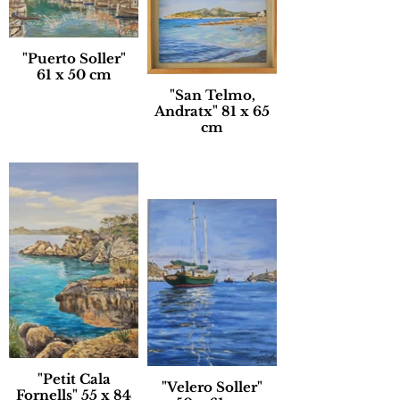
"Puerto Soller"
61 x 50 cm
"San Telmo,
Andratx" 81 x 65
cm
"Petit Cala
"Velero Soller"
Fornells" 55 x 84